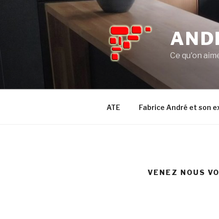
Aller
au
contenu
AND
principal
Ce qu'on aime 
ATE
Fabrice André et son e
VENEZ NOUS VO